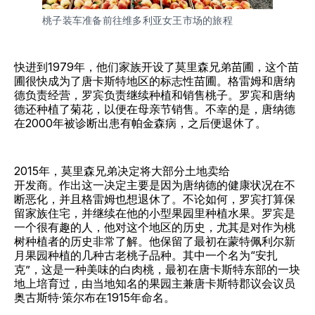
桃子装车准备前往维多利亚女王市场的旅程
快进到1979年，他们家族开设了莫里森兄弟苗圃，这个苗
圃很快成为了唐卡斯特地区的标志性苗圃。格雷姆和唐纳
德负责经营，罗宾负责继续种植和销售桃子。罗宾和唐纳
德还种植了菊花，以便在母亲节销售。不幸的是，唐纳德
在2000年被诊断出患有帕金森病，之后便退休了。
2015年，莫里森兄弟决定将大部分土地卖给
开发商。作出这一决定主要是因为唐纳德的健康状况在不
断恶化，并且格雷姆也想退休了。不论如何，罗宾打算保
留家族住宅，并继续在他的小型果园里种植水果。罗宾是
一个很有趣的人，他对这个地区的历史，尤其是对作为桃
树种植者的历史非常了解。他保留了最初在蒙特佩利尔新
月果园种植的几种古老桃子品种。其中一个名为“安扎
克”，这是一种美味的白肉桃，最初在唐卡斯特东部的一块
地上培育过，由当地知名的果园主兼唐卡斯特郡议会议员
奥古斯特·策尔布在1915年命名。