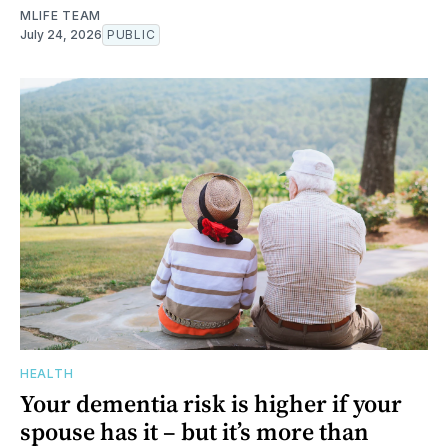
MLIFE TEAM
July 24, 2026
PUBLIC
HEALTH
Your dementia risk is higher if your
spouse has it – but it’s more than