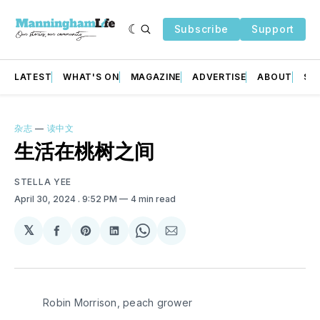
Subscribe
Support
LATEST
WHAT'S ON
MAGAZINE
ADVERTISE
ABOUT
SU
杂志
—
读中文
生活在桃树之间
STELLA YEE
April 30, 2024
. 9:52 PM
4 min read
𝕏
Share
Share
Share
Share
Share
on
on
on
on
via
Facebook
Pinterest
LinkedIn
WhatsApp
Email
Robin Morrison, peach grower