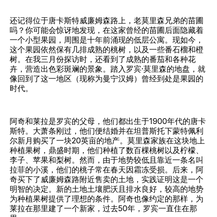
还记得位于唐卡斯特威廉姆森路上，老莫里森兄弟的苗圃
吗？你可能会惊讶地发现，在这家曾经的苗圃后面隐藏着
一个小型果园，周围是十年前涌现的低层公寓。现如今，
这个果园依然保有几排成熟的桃树，以及一些番石榴和橙
树。在我三月份探访时，还看到了成熟的番茄和各种花
卉，营造出色彩斑斓的景象。踏入罗宾·莫里森的地盘，就
像回到了这一地区（现称为曼宁汉姆）曾经到处是果园的
时代。
阿奇和莱拉是罗宾的父母，他们都出生于1900年代的唐卡
斯特。大萧条刚过，他们便结婚并在坦普斯托下蒙特佩利
尔新月购买了一块20英亩的地产。莫里森家族在这块地上
种植果树，鼎盛时期，他们种植了数百棵桃树以及柠檬、
李子、苹果和梨树。然而，由于地势较低且靠近一条名叫
拉菲的小溪，他们的桃子常在春天因霜冻受损。后来，阿
奇买下了威廉姆森路附近售卖的土地，实践证明这是一个
明智的决定。新的土地土壤肥沃且排水良好，较高的地势
为种植果树提供了理想的条件。阿奇也像约定的那样，为
莱拉在那里建了一个新家，过去50年，罗宾一直住在那