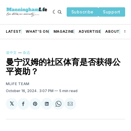
Subscribe
Support
LATEST
WHAT'S ON
MAGAZINE
ADVERTISE
ABOUT
SU
读中文
—
杂志
曼宁汉姆的社区体育是否获得公
平资助？
MLIFE TEAM
October 16, 2024
. 3:07 PM
5 min read
𝕏
Share
Share
Share
Share
Share
on
on
on
on
via
Facebook
Pinterest
LinkedIn
WhatsApp
Email