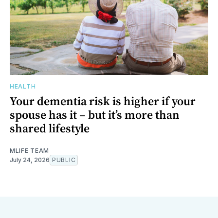
HEALTH
Your dementia risk is higher if your
spouse has it – but it’s more than
shared lifestyle
MLIFE TEAM
July 24, 2026
PUBLIC