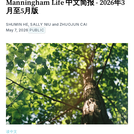
Manningham Life 中文简报 - 2026年3
月至5月版
SHUMIN HE
,
SALLY NIU
and
ZHUOJUN CAI
May 7, 2026
PUBLIC
读中文