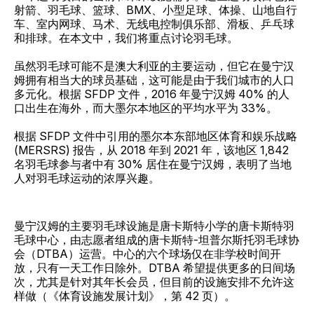
射箭、羽毛球、篮球、BMX、小型足球、体操、山地自行
车、室内网球、马术、无线电控制俱乐部、滑板、乒乓球
和排球。在本文中，我们将重点讨论羽毛球。
虽然羽毛球可能不是澳大利亚的主要运动，但它在曼宁汉
姆拥有相当大的球员基础，这可能是由于我们城市的人口
多元化。根据 SFDP 文件，2016 年曼宁汉姆 40% 的人
口出生在海外，而大墨尔本地区的平均水平为 33%。
根据 SFDP 文件中引用的墨尔本东部地区体育和娱乐战略
(MERSRS) 报告，从 2018 年到 2021 年，该地区 1,842
名羽毛球参与者中有 30% 居住在曼宁汉姆，表明了当地
人对羽毛球运动的浓厚兴趣。
曼宁汉姆的主要羽毛球设施是唐卡斯特小学的唐卡斯特羽
毛球中心，由志愿者组成的唐卡斯特-坦普尔斯托羽毛球协
会（DTBA）运营。中心的六个球场仅在非学校时间开
放，只有一天工作日除外。DTBA 希望提供更多的日间场
次，尤其是针对其年长会员，但目前的设施安排不允许这
样做（《体育设施发展计划》，第 42 页）。