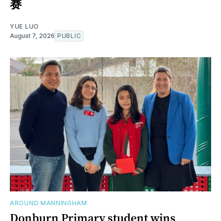
赛
YUE LUO
August 7, 2026
PUBLIC
AROUND MANNINGHAM
Donburn Primary student wins