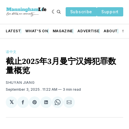
Subscribe
Support
LATEST
WHAT'S ON
MAGAZINE
ADVERTISE
ABOUT
SU
读中文
截止2025年3月曼宁汉姆犯罪数
量概览
SHUYAN JIANG
September 3, 2025
. 11:22 AM
3 min read
𝕏
Share
Share
Share
Share
Share
on
on
on
on
via
Facebook
Pinterest
LinkedIn
WhatsApp
Email