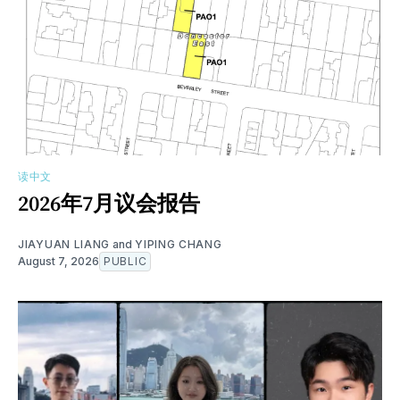
读中文
2026年7月议会报告
JIAYUAN LIANG
and
YIPING CHANG
August 7, 2026
PUBLIC