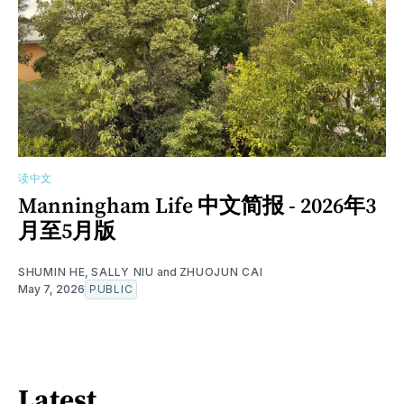
读中文
Manningham Life 中文简报 - 2026年3
月至5月版
SHUMIN HE
,
SALLY NIU
and
ZHUOJUN CAI
May 7, 2026
PUBLIC
Latest