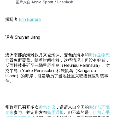
图片来自 
Annie Spratt
 / 
Unsplash
撰写者
Erin Barrera
译者 Shuyan Jiang
澳洲南部的海滩数月来被泡沫、变色的海水和
海洋生物死
亡
景象所覆盖。随着时间推移，这些情况非但没有好转，
反而持续蔓延至弗勒里厄半岛（Fleurieu Peninsula）、约
克半岛（Yorke Peninsula）和袋鼠岛（Kangaroo
Island）的海岸，引发动员了当地社区采取措施应对该事
件。
州政府已召开多次
紧急会议
，邀请来自全国的
海洋与环境
专家
参与、并定期发布
每周通报
。但不幸的是，
目前几乎