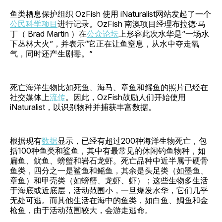
鱼类栖息保护组织 OzFish 使用 iNaturalist网站发起了一个
公民科学项目
进行记录。OzFish 南澳项目经理布拉德·马
丁（ Brad Martin ）在
公众论坛
上形容此次水华是“一场水
下丛林大火”，并表示“它正在让鱼窒息，从水中夺走氧
气，同时还产生剧毒。”
死亡海洋生物比如死鱼、海马、章鱼和鳐鱼的照片已经在
社交媒体上
流传
。因此，OzFish鼓励人们开始使用
iNaturalist，以识别物种并捕获丰富数据。
根据现有
数据
显示，已经有超过200种海洋生物死亡，包
括100种鱼类和鲨鱼，其中有最常见的休闲钓鱼物种，如
扁鱼、鱿鱼、螃蟹和岩石龙虾。死亡品种中近半属于硬骨
鱼类，四分之一是鲨鱼和鳐鱼，其余是头足类（如墨鱼、
章鱼）和甲壳类（如螃蟹、龙虾、虾）；这些生物多生活
于海底或近底层，活动范围小，一旦爆发水华，它们几乎
无处可逃。而其他生活在海中的鱼类，如白鱼、鲷鱼和金
枪鱼，由于活动范围较大，会游走逃命。