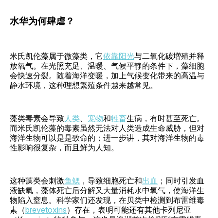
水华为何肆虐？
米氏凯伦藻属于微藻类，它
依靠阳光
与二氧化碳増殖并释
放氧气。在光照充足、温暖、气候平静的条件下，藻细胞
会快速分裂。随着海洋变暖，加上气候变化带来的高温与
静水环境，这种理想繁殖条件越来越常见。
藻类毒素会导致
人类
、
宠物
和
牲畜
生病，有时甚至死亡。
而米氏凯伦藻的毒素虽然无法对人类造成生命威胁，但对
海洋生物可以是是致命的；进一步讲，其对海洋生物的毒
性影响很复杂，而且鲜为人知。
这种藻类会刺激
鱼鳃
，导致细胞死亡和
出血
；同时引发血
液缺氧，藻体死亡后分解又大量消耗水中氧气，使海洋生
物陷入窒息。科学家们还发现，在贝类中检测到布雷维毒
素（
brevetoxins
）存在，表明可能还有其他卡列尼亚