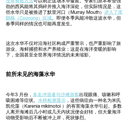
没有有效方法
可以制止这场水华蔓延。专家们原本希望强
劲的西风能将其捣碎并推入海洋深处，但实际情况是，这
些水华只是被推进了默里河口（Murray Mouth）
进入了库
朗格（Coorong）区域
。即便冬季风能冲散这波水华，但
春季同样的情况也可能再度发生。
这次水华不仅对沿海社区构成严重警示，也严重影响了旅
游业、海鲜捕捞和水产养殖业；这是在海洋变暖的影响
下，全国甚至全世界海洋情况的未来缩影。
前所未见的海藻水华
今年3 月份，
多名冲浪者与沙滩游客
出现眼痛、咳嗽和呼
吸困难等症状。
水样检测显示
，这些病症由一种名为米氏
凯伦藻（ Karenia mikimotoi ）的有害海藻水华引起。多数
人离开海滩后几小时或几天内状况便会好转，但大量海洋
动物受影响后不断被冲上岸，死状惨烈。