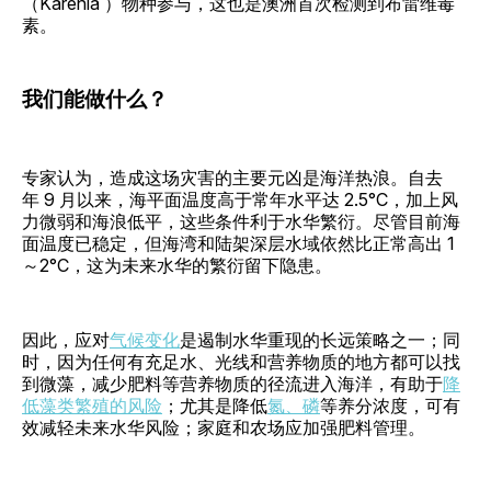
（Karenia ）物种参与，这也是澳洲首次检测到布雷维毒
素。
我们能做什么？
专家认为，造成这场灾害的主要元凶是海洋热浪。自去
年 9 月以来，海平面温度高于常年水平达 2.5°C，加上风
力微弱和海浪低平，这些条件利于水华繁衍。尽管目前海
面温度已稳定，但海湾和陆架深层水域依然比正常高出 1
～2°C，这为未来水华的繁衍留下隐患。
因此，应对
气候变化
是遏制水华重现的长远策略之一；同
时，因为任何有充足水、光线和营养物质的地方都可以找
到微藻，减少肥料等营养物质的径流进入海洋，有助于
降
低藻类繁殖的风险
；尤其是降低
氮、磷
等养分浓度，可有
效减轻未来水华风险；家庭和农场应加强肥料管理。