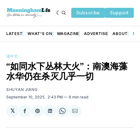
Subscribe
Support
LATEST
WHAT'S ON
MAGAZINE
ADVERTISE
ABOUT
SU
读中文
“如同水下丛林大火”：南澳海藻
水华仍在杀灭几乎一切
SHUYAN JIANG
September 10, 2025
. 2:43 PM
6 min read
𝕏
Share
Share
Share
Share
Share
on
on
on
on
via
Facebook
Pinterest
LinkedIn
WhatsApp
Email