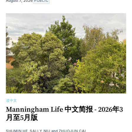
August 7, 2026
PUBLIC
读中文
Manningham Life 中文简报 - 2026年3
月至5月版
SHUMIN HE
,
SALLY NIU
and
ZHUOJUN CAI