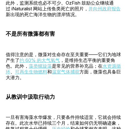
此外，监测系统也必不可少。OzFish 鼓励公众继续通
过 iNaturalist 网站上传鱼类死亡的照片，
并向州政府报告
新出现的死亡海洋生物的漂岸情况。
不是所有微藻都有害
值得注意的是，微藻对生命存在至关重要——它们为地球
产生了
约 60% 的大气氧气
，是维持生态平衡的重要角
色。此外，
藻类螺旋藻
是常见的营养补充品；在
水资源循
环
、
可再生生物燃料
和
温室气体捕获
方面，微藻也具备巨
大潜力。
从教训中汲取行动力
一旦有害海藻水华爆发，只要条件持续适宜，它就会持续
存在。此次水华已持续三个月，结束如何仍无明确迹象，
恢复过程将十分缓慢，
历史经验
和全球案例亦表明，这种